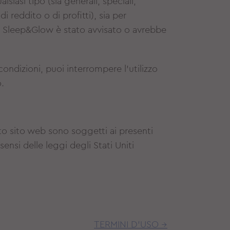
siasi tipo (sia generali, speciali,
di reddito o di profitti), sia per
di Sleep&Glow è stato avvisato o avrebbe
condizioni, puoi interrompere l'utilizzo
o.
to sito web sono soggetti ai presenti
sensi delle leggi degli Stati Uniti
TERMINI D'USO →