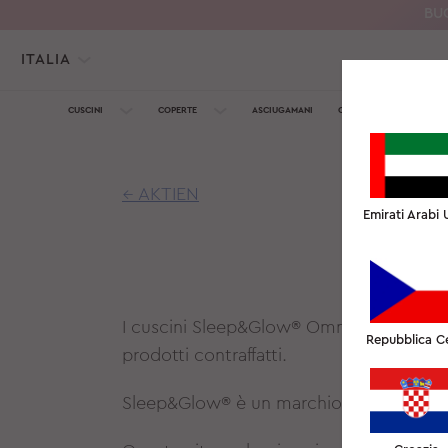
BU
ITALIA
CUSCINI
COPERTE
ASCIUGAMANI
COLLEZIONE IN SETA
← AKTIEN
Emirati Arabi U
I cuscini Sleep&Glow® Omnia e Aula sono 
Repubblica C
prodotti contraffatti.
Sleep&Glow® è un marchio registrato, pr