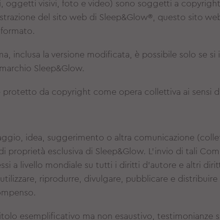
oggetti visivi, foto e video) sono soggetti a copyright. Tu
strazione del sito web di Sleep&Glow®, questo sito we
n formato.
ma, inclusa la versione modificata, è possibile solo se si
 al marchio Sleep&Glow.
protetto da copyright come opera collettiva ai sensi del
gio, idea, suggerimento o altra comunicazione (colle
proprietà esclusiva di Sleep&Glow. L'invio di tali Com
essi a livello mondiale su tutti i diritti d'autore e altri dir
ilizzare, riprodurre, divulgare, pubblicare e distribuire 
compenso.
titolo esemplificativo ma non esaustivo, testimonianze sui