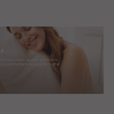
IA
low ha creato questo esclusivo
se a combattere le proprie rughe