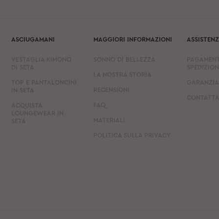
ASCIUGAMANI
MAGGIORI INFORMAZIONI
ASSISTEN
VESTAGLIA KIMONO
SONNO DI BELLEZZA
PAGAMENT
DI SETA
SPEDIZION
LA NOSTRA STORIA
TOP E PANTALONCINI
GARANZIA 
RECENSIONI
IN SETA
CONTATTA
FAQ
ACQUISTA
LOUNGEWEAR IN
MATERIALI
SETA
POLITICA SULLA PRIVACY