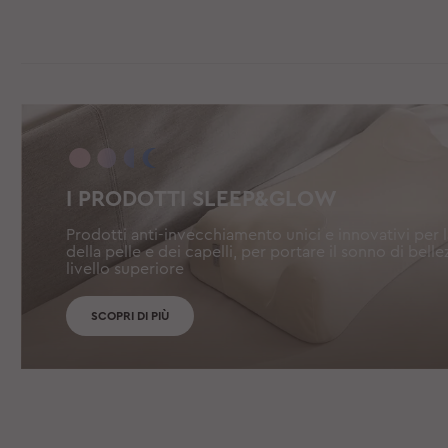
I PRODOTTI SLEEP&GLOW
Prodotti anti-invecchiamento unici e innovativi per 
della pelle e dei capelli, per portare il sonno di belle
livello superiore
SCOPRI DI PIÙ