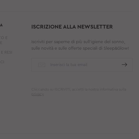
ZA
ISCRIZIONE ALLA NEWSLETTER
O E
Iscriviti per saperne di più sull'igiene del sonno,
E
sulle novità e sulle offerte speciali di Sleep&Glow!
E RESI
CI
Cliccando su ISCRIVITI, accetti la nostra informativa sulla
privacy