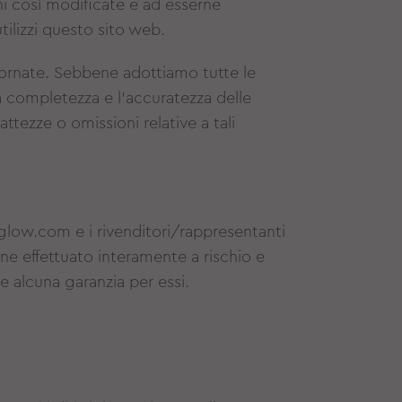
oni così modificate e ad esserne
tilizzi questo sito web.
iornate. Sebbene adottiamo tutte le
a completezza e l'accuratezza delle
ttezze o omissioni relative a tali
low.com e i rivenditori/rappresentanti
ene effettuato interamente a rischio e
re alcuna garanzia per essi.