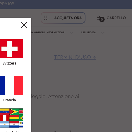
PPY10'!
ACQUISTA ORA
CARRELLO
0
FESSIONISTI
MAGGIORI INFORMAZIONI
ASSISTENZA
TERMINI D'USO →
Svizzera
prodotti è illegale. Attenzione ai
Francia