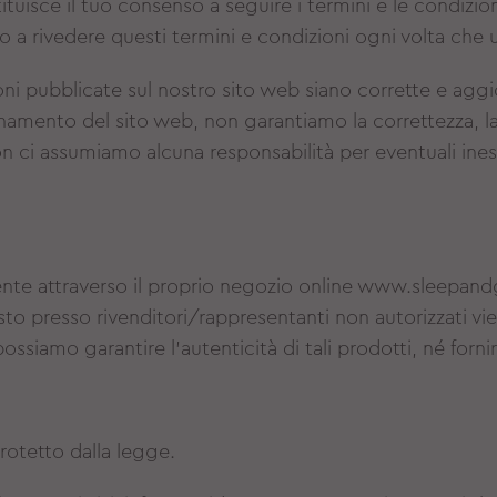
ituisce il tuo consenso a seguire i termini e le condizi
o a rivedere questi termini e condizioni ogni volta che u
oni pubblicate sul nostro sito web siano corrette e agg
rnamento del sito web, non garantiamo la correttezza, l
on ci assumiamo alcuna responsabilità per eventuali inesa
te attraverso il proprio negozio online www.sleepandg
uisto presso rivenditori/rappresentanti non autorizzati vi
ssiamo garantire l'autenticità di tali prodotti, né forni
otetto dalla legge.