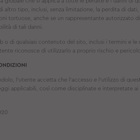
 globale che si applica a tutte le perdite e i danni di qual
altro tipo, inclusi, senza limitazione, la perdita di dati, 
zioni tortuose, anche se un rappresentante autorizzato 
ità di tali danni.
o di qualsiasi contenuto del sito, inclusi i termini e le 
tente riconosce di utilizzarlo a proprio rischio e pericol
ONDIZIONI
olo, l'utente accetta che l'accesso e l'utilizzo di ques
ggi applicabili, così come disciplinate e interpretate ai 
020