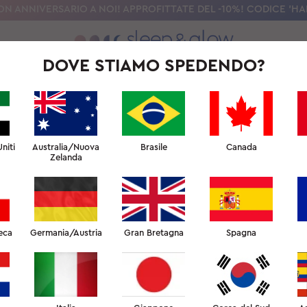
ON ANNIVERSARIO A NOI! APPROFITTATE DEL -10%! CODICE 'HA
DOVE STIAMO SPEDENDO?
LA NOSTRA SCIENZA
UNIVERSITÀ DEL SONNO DELLA BELLEZZA
PER PRO
niti
Australia/Nuova
Brasile
Canada
Zelanda
TERMINI D'USO
protetti da brevetto e la produzione di copie di questi 
eca
Germania/Austria
Gran Bretagna
Spagna
otetto dalla legge.