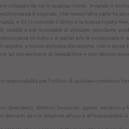
re utilizzato da noi in qualsiasi modo. Inviando o inoltr
 testimonianza è originale, che nessun'altra parte ha alcu
anza, e (ii) ci concede il diritto e la licenza royalty-free
 cedibili e sub-licenziabili di utilizzare, riprodurre, pub
stimonianza (in tutto o in parte) e/o di incorporarla in a
n seguito, a nostra esclusiva discrezione, con o senza il
sono ad uso esclusivo di Sleep&Glow e non devono esser
 responsabilità per l'utilizzo di qualsiasi contenuto fo
 dipendenti, direttori, funzionari, agenti, venditori o f
ti derivanti da o in relazione all'uso o all'impossibilità d