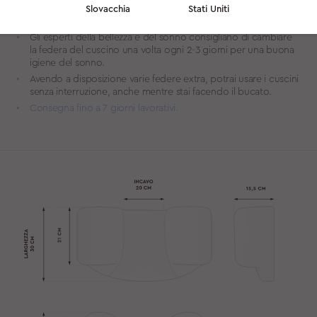
Mantiene inoltre una temperatura più bassa, che ha effetti
Slovacchia
Stati Uniti
benefici per la pelle.
Gli esperti della bellezza e del sonno consigliano di cambiare
la federa del cuscino una volta ogni 2-3 giorni per una buona
igiene del sonno.
Avendo a disposizione varie federe extra, potrai usare i cuscini
senza interruzione, anche mentre stai facendo il bucato.
Consegna fino a 7 giorni lavorativi.