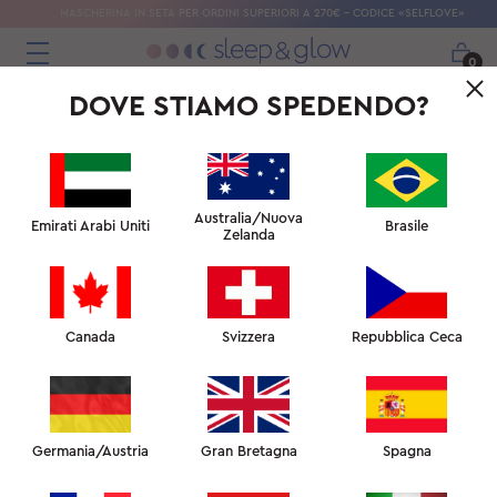
MASCHERINA IN SETA PER ORDINI SUPERIORI A 270€ - CODICE «SELFLOVE»
0
DOVE STIAMO SPEDENDO?
Australia/Nuova
Emirati Arabi Uniti
Brasile
Zelanda
Canada
Svizzera
Repubblica Ceca
Germania/Austria
Gran Bretagna
Spagna