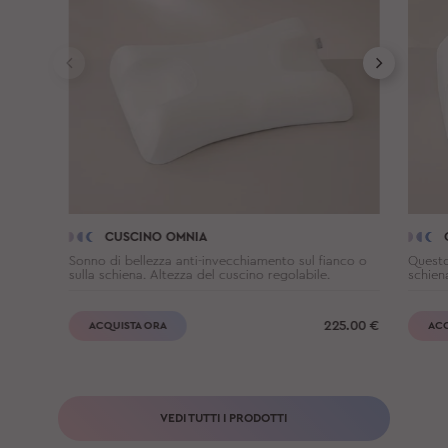
CUSCINO OMNIA
Sonno di bellezza anti-invecchiamento sul fianco o
Questo
sulla schiena. Altezza del cuscino regolabile.
schien
225.00
€
ACQUISTA ORA
ACQ
VEDI TUTTI I PRODOTTI