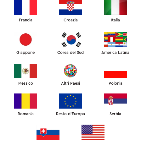
255
€
CUSCINO OMNIA CALMING
Francia
Croazia
Italia
AGGIUNGI ARTICOLI CON IL
20%
DI SCONTO
COMPOSIZIONE E DIMENSIONI
PAGAMENTO E SPEDIZIONE
GARANZIA E RESI
Giappone
Corea del Sud
America Latina
Cuscino rivoluzionario brevettato — l’anti-age Omnia.
Versione potenziata con olio di tea tree microincapsulato che
favorisce la melatonina.
Messico
Altri Paesi
Polonia
Tecnologia del Sonno Microincapsulata: Rilascia gradualmente
l’olio calmante durante la notte, favorendo la produzione
naturale di melatonina.
Addormentati Più Velocemente: Riduce il tempo di
addormentamento.
Romania
Resto d'Europa
Serbia
Sonno Più Profondo e Rigenerante: Favorisce cicli più lunghi
e continui.
Aiuta a prevenire segni del sonno e gonfiore mattutino.
Il materiale di maggior comfort è una nuova schiuma di alta