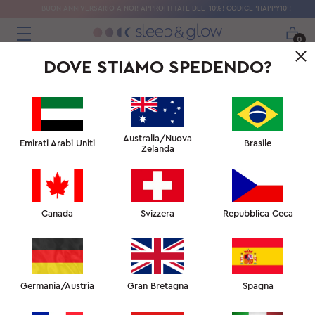
BUON ANNIVERSARIO A NOI! APPROFITTATE DEL -10%! CODICE 'HAPPY10'!
0
DOVE STIAMO SPEDENDO?
Australia/Nuova
Emirati Arabi Uniti
Brasile
Zelanda
Canada
Svizzera
Repubblica Ceca
Germania/Austria
Gran Bretagna
Spagna