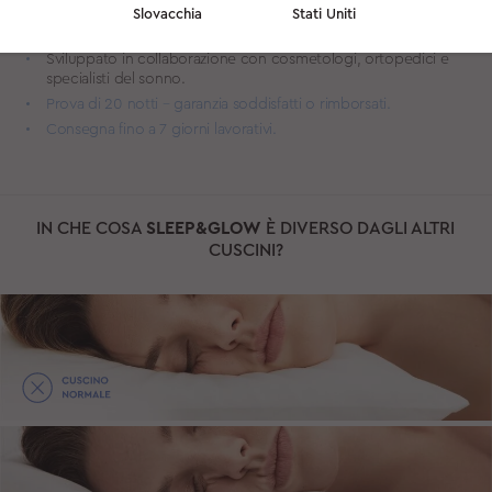
qualità con proprietà ancora più adattabili, che sorregge la
Slovacchia
Stati Uniti
testa e il collo, regalandoti il miglior sonno della tua vita.
Sviluppato in collaborazione con cosmetologi, ortopedici e
specialisti del sonno.
Prova di 20 notti – garanzia soddisfatti o rimborsati.
Consegna fino a 7 giorni lavorativi.
IN CHE COSA
SLEEP&GLOW
È DIVERSO DAGLI ALTRI
CUSCINI?