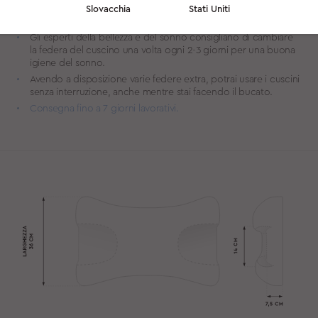
Mantiene inoltre una temperatura più bassa, che ha effetti
Slovacchia
Stati Uniti
benefici per la pelle.
Gli esperti della bellezza e del sonno consigliano di cambiare
la federa del cuscino una volta ogni 2-3 giorni per una buona
igiene del sonno.
Avendo a disposizione varie federe extra, potrai usare i cuscini
senza interruzione, anche mentre stai facendo il bucato.
Consegna fino a 7 giorni lavorativi.