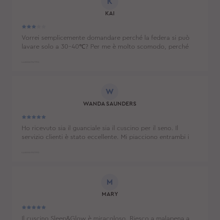
centesimo.
K
KAI
Vorrei semplicemente domandare perché la federa si può
lavare solo a 30-40℃? Per me è molto scomodo, perché
normalmente lavo la biancheria da letto a 90℃. Il cuscino in
sé mi piace molto, ma la federa non è pensata poi così
LLEGGI TUTTO
bene. Per favore, fate delle federe che si possano lavare a
90℃!
W
WANDA SAUNDERS
Ho ricevuto sia il guanciale sia il cuscino per il seno. Il
servizio clienti è stato eccellente. Mi piacciono entrambi i
prodotti. Il cuscino per il seno fa esattamente quello che
volevo; spero che duri a lungo. Consiglierei caldamente
LLEGGI TUTTO
tutti e due i prodotti.
M
MARY
Il cuscino Sleep&Glow è miracoloso. Riesco a malapena a