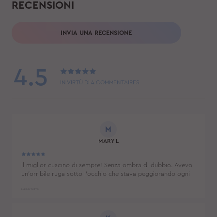
RECENSIONI
INVIA UNA RECENSIONE
4.5
IN VIRTÙ DI
4
COMMENTAIRES
M
MARY L
Il miglior cuscino di sempre! Senza ombra di dubbio. Avevo
un'orribile ruga sotto l'occhio che stava peggiorando ogni
notte perché dormo sempre sul fianco. La ruga sta
scomparendo dopo aver usato questo cuscino. Senza
LLEGGI TUTTO
parlare del fatto che è probabilmente il cuscino più comodo
che abbia mai avuto. Costoso, sì, ma ne vale ogni