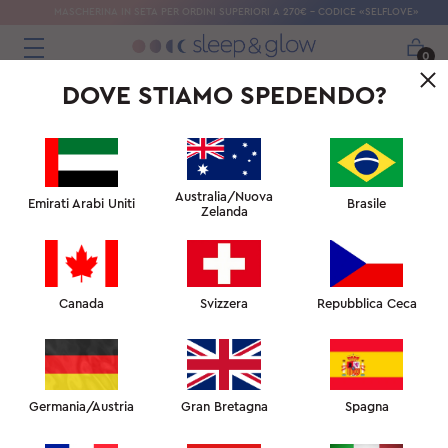
MASCHERINA IN SETA PER ORDINI SUPERIORI A 270€ - CODICE «SELFLOVE»
0
DOVE STIAMO SPEDENDO?
Australia/Nuova
Emirati Arabi Uniti
Brasile
Zelanda
Canada
Svizzera
Repubblica Ceca
Germania/Austria
Gran Bretagna
Spagna