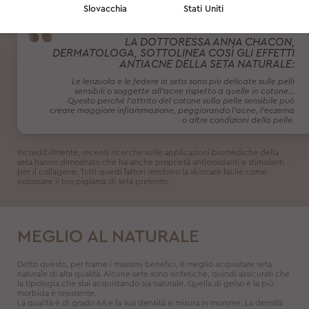
antimicrobica e antimicotica.
Slovacchia
Stati Uniti
LA DOTTORESSA ANNA CHACON,
DERMATOLOGA, SOTTOLINEA COSÌ GLI EFFETTI
ANTIACNE DELLA SETA NATURALE:
Le lenzuola e le federe in seta sono più delicate sulle pelli
sensibili o soggette all'acne rispetto a quelle in cotone...
Questo perché l'attrito del cotone sulla pelle sensibile può
creare maggiore infiammazione, peggiorando l'acne, l'eczema
o altre condizioni della pelle.
Incredibilmente, recenti ricerche sulle applicazioni biomediche della
seta hanno dimostrato che ha anche proprietà antiossidanti e stimolanti
per il collagene. Tutti questi fattori rendono la skincare facile come
indossare il tuo pigiama di seta preferito.
MEGLIO AL NATURALE
Detto questo, per trarne i massimi benefici, è meglio acquistare seta
naturale di alta qualità. Alcune sete sono sintetiche, quindi assicurati che
la tipologia che stai acquistando sia naturale. Quella di gelso è la più
morbida e resistente.
La qualità è di grado 6A e la sua densità si misura in momme. La densità