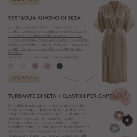
VESTAGLIA KIMONO IN SETA
Cerchi qualcosa di meno impegnativo, ma
altrettanto elegante e confortevole? Indossa un
kimono in seta sul tuo set top e pantaloncini.
Questa vestaglia kimono avvolgente è la versione
più lunga ed elegante per le serate in terrazza e gli
incontri da mille e una notte con una persona
speciale.
Disponibile anche in nero, rosa e caramello.
ACQUISTA ORA
TURBANTE DI SETA + ELASTICI PER CAPELLI
Completa il look con un turbante di seta e degli
elastici per capelli. Il turbante svolge il duplice
compito di sostenere i tuoi capelli e di nutrire e
idratare i follicoli piliferi durante il sonno.
Gli elastici di seta aiutano a tenere in ordine i
capelli per tutto il giorno, mentre la seta li nutre e
protegge in maniera naturale. E quando togli
l'elastico a fine giornata, la seta lucida i fusti del