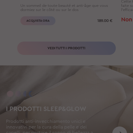
Cette t
Un sommeil de toute beauté et anti-âge que vous
faite 
dormiez sur le côté ou sur le dos
l’effic
Non 
189.00
€
ACQUISTA ORA
VEDI TUTTI I PRODOTTI
I PRODOTTI SLEEP&GLOW
Prodotti anti-invecchiamento unici e
innovativi per la cura della pelle e dei
capelli, per portare il sonno di bellezza a