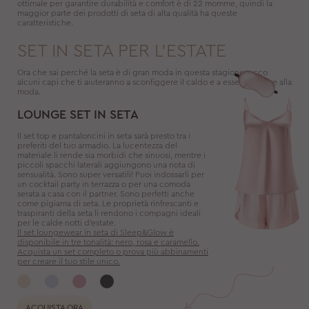
ottimale per garantire durabilità e comfort è di 22 momme, quindi la
maggior parte dei prodotti di seta di alta qualità ha queste
caratteristiche.
SET IN SETA PER L'ESTATE
Ora che sai perché la seta è di gran moda in questa stagione, ecco
alcuni capi che ti aiuteranno a sconfiggere il caldo e a essere sempre alla
moda.
LOUNGE SET IN SETA
Il set top e pantaloncini in seta sarà presto tra i
preferiti del tuo armadio. La lucentezza del
materiale li rende sia morbidi che sinuosi, mentre i
piccoli spacchi laterali aggiungono una nota di
sensualità. Sono super versatili! Puoi indossarli per
un cocktail party in terrazza o per una comoda
serata a casa con il partner. Sono perfetti anche
come pigiama di seta. Le proprietà rinfrescanti e
traspiranti della seta li rendono i compagni ideali
per le calde notti d'estate.
Il set loungewear in seta di Sleep&Glow è
disponibile in tre tonalità: nero, rosa e caramello.
Acquista un set completo o prova più abbinamenti
per creare il tuo stile unico.
ACQUISTA ORA